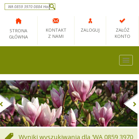
KONTAKT
ZALOGUJ
ZAŁÓŻ
STRONA
Z NAMI
KONTO
GŁÓWNA
Togg
navig
Previous
Nex
Wyniki wyszukiwania dla 'WA 0859 3970